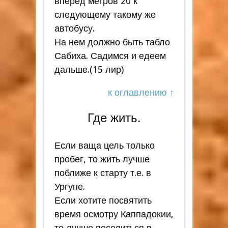
вперед метров 20 к
следующему такому же
автобусу.
На нем должно быть табло
Сабиха. Садимся и едеем
дальше.(15 лир)
к оглавлению ↑
Где жить.
Если ваща цель только
пробег, то жить лучше
поближе к старту т.е. в
Ургупе.
Если хотите посвятить
время осмотру Каппадокии,
то лучше поселиться в