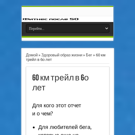
Домой
»
Здоровый образ жизни
»
Бег
»
60 км
трейл в 6о лет
60 км трейл в 6о
лет
Для кого этот отчет
и о чем?
Для любителей бега,