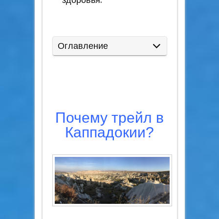
Оглавление
Почему трейл в
Каппадокии?