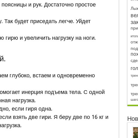
 поясницы и рук. Достаточно простое
Лы
ве
. Так будет приседать легче. Уйдет
за
при
итог
 гирю и увеличить нагрузку на ноги.
отж
под
по
й.
сде
го
аем глубоко, встаем и одновременно
трен
тре
помогает инерция подъема тела. С одной
тре
ная нагрузка.
шаг
но, если гиря одна.
сли взять две гири. Я беру две по 16 кг и
Нов
агрузка.