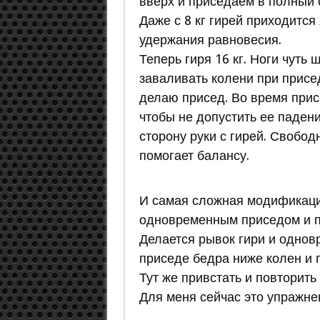
вверх и приседаем в полный 
Даже с 8 кг гирей приходится
удержания равновесия.
Теперь гиря 16 кг. Ноги чуть 
заваливать колени при присе
делаю присед. Во время прис
чтобы не допустить ее падени
сторону руки с гирей. Свобод
помогает балансу.
И самая сложная модификация
одновременным приседом и п
Делается рывок гири и однов
приседе бедра ниже колен и г
Тут же привстать и повторить
Для меня сейчас это упражне