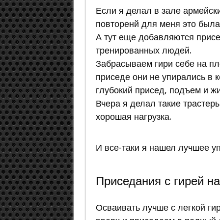
Если я делал в зале армейски
повторенй для меня это была
А тут еще добавляются присе
тренированных людей.
Забрасываем гири себе на пле
приседе они не упирались в 
глубокий присед, подъем и жи
Вчера я делал такие трастеры
хорошая нагрузка.
И все-таки я нашел лучшее у
Приседания с гирей на
Осваивать лучше с легкой ги