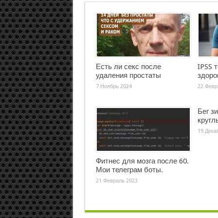
Есть ли секс после
IPSS 
удаления простаты
здоро
7 Ноябрь 2024
22 Февр
Бег з
кругл
19 Дека
Фитнес для мозга после 60.
Мои телеграм боты.
21 Февраль 2023