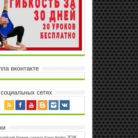
ппа вконтакте
 социальных сетях
ки
ЗОЖ
нглийский
Дневник сыроеда
Дэнни Дрейер