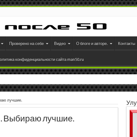
Проверено на себе
Видео
О блоге и авторе.
Контакты
олитика конфиденциальности сайта man50.ru
раю лучшие.
Улу
й. Выбираю лучшие.