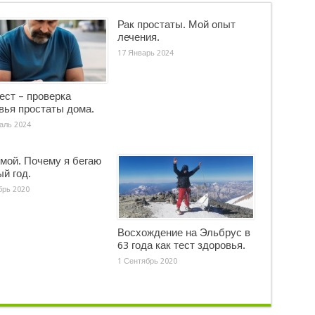
Рак простаты. Мой опыт
лечения.
17 Январь 2024
тест – проверка
вья простаты дома.
аль 2024
имой. Почему я бегаю
ый год.
брь 2020
Восхождение на Эльбрус в
63 года как тест здоровья.
1 Сентябрь 2020