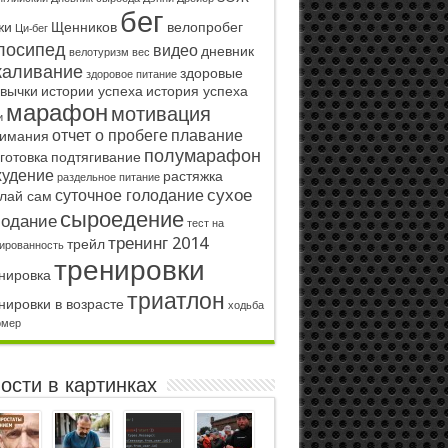
бег
жи
Щенников
велопробег
Ци-бег
лосипед
видео
дневник
велотуризм
вес
каливание
здоровые
здоровое питание
вычки
истории успеха
история успеха
марафон
мотивация
и
отчет о пробеге
плавание
имания
полумарафон
готовка
подтягивание
худение
растяжка
раздельное питание
сухое
суточное голодание
лай сам
сыроедение
лодание
тест на
тренинг 2014
трейл
ированность
тренировки
нировка
триатлон
нировки в возрасте
ходьба
омер
ости в картинках