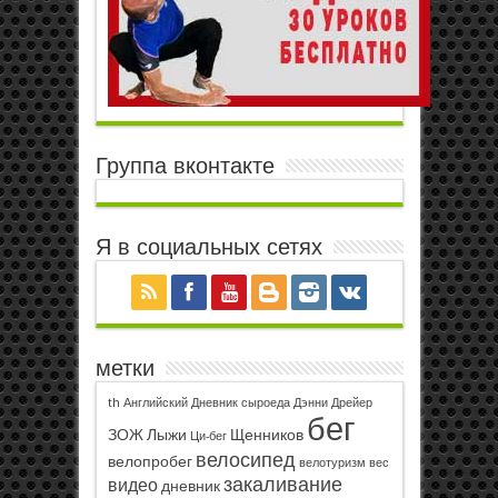
Группа вконтакте
Я в социальных сетях
метки
th
Английский
Дневник сыроеда
Дэнни Дрейер
бег
ЗОЖ
Лыжи
Щенников
Ци-бег
велосипед
велопробег
велотуризм
вес
закаливание
видео
дневник