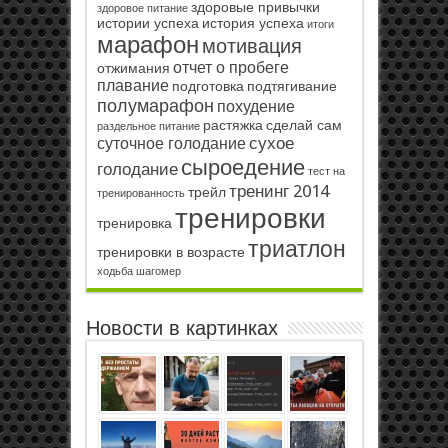
здоровые привычки
здоровое питание
истории успеха
история успеха
итоги
марафон
мотивация
отчет о пробеге
отжимания
плавание
подготовка
подтягивание
полумарафон
похудение
растяжка
сделай сам
раздельное питание
сухое
суточное голодание
сыроедение
голодание
тест на
тренинг 2014
трейл
тренированность
тренировки
тренировка
триатлон
тренировки в возрасте
ходьба
шагомер
Новости в картинках