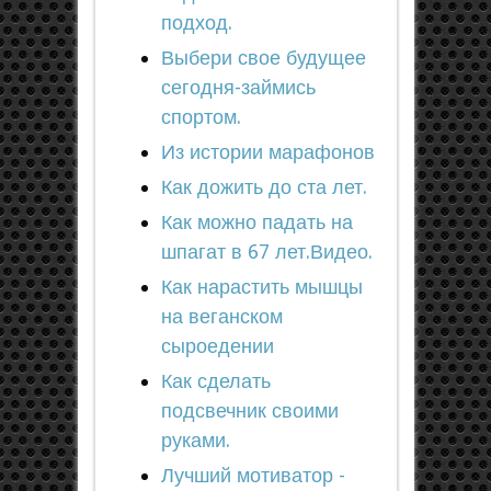
подход.
Выбери свое будущее
сегодня-займись
спортом.
Из истории марафонов
Как дожить до ста лет.
Как можно падать на
шпагат в 67 лет.Видео.
Как нарастить мышцы
на веганском
сыроедении
Как сделать
подсвечник своими
руками.
Лучший мотиватор -