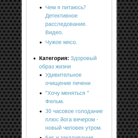
Чем я питаюсь?
Детективное
расследование.
Видео.
Чужое мясо.
Категория:
Здоровый
образ жизни
Удивительное
очищение печени
"Хочу меняться "
Фильм.
30 часовое голодание
плюс йога вечером -
новый человек утром.
Бег и закаливание.