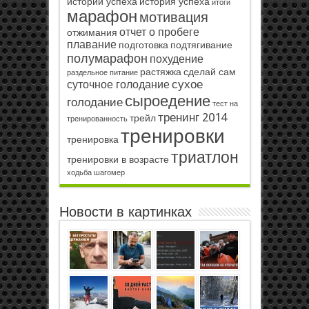
истории успеха
история успеха
итоги
марафон
мотивация
отчет о пробеге
отжимания
плавание
подготовка
подтягивание
полумарафон
похудение
растяжка
сделай сам
раздельное питание
сухое
суточное голодание
сыроедение
голодание
тест на
тренинг 2014
трейл
тренированность
тренировки
тренировка
триатлон
тренировки в возрасте
ходьба
шагомер
Новости в картинках