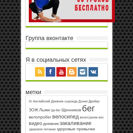
Группа вконтакте
Я в социальных сетях
метки
th
Английский
Дневник сыроеда
Дэнни Дрейер
бег
ЗОЖ
Лыжи
Щенников
Ци-бег
велосипед
велопробег
велотуризм
вес
закаливание
видео
дневник
здоровые привычки
здоровое питание