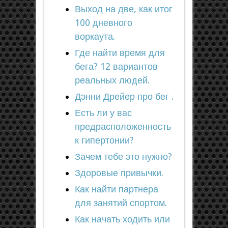
Выход на две, как итог
100 дневного
воркаута.
Где найти время для
бега? 12 вариантов
реальных людей.
Дэнни Дрейер про бег .
Есть ли у вас
предрасположенность
к гипертонии?
Зачем тебе это нужно?
Здоровые привычки.
Как найти партнера
для занятий спортом.
Как начать ходить или