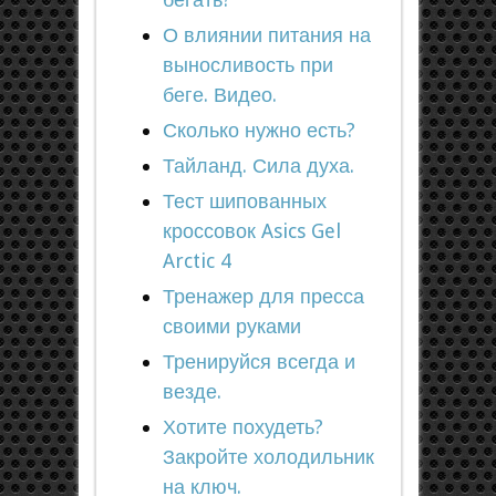
О влиянии питания на
выносливость при
беге. Видео.
Сколько нужно есть?
Тайланд. Сила духа.
Тест шипованных
кроссовок Asics Gel
Arctic 4
Тренажер для пресса
своими руками
Тренируйся всегда и
везде.
Хотите похудеть?
Закройте холодильник
на ключ.