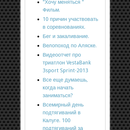
"Хочу меняться "
Фильм.
10 причин участвовать
в соревнованиях.
Бег и закаливание.
Велопоход по Аляске.
Видеоотчет про
триатлон VestaBank
3sport Sprint-2013
Все еще думаешь,
когда начать
заниматься?
Всемирный день
подтягиваний в
Калуге. 100
подтягиваний за