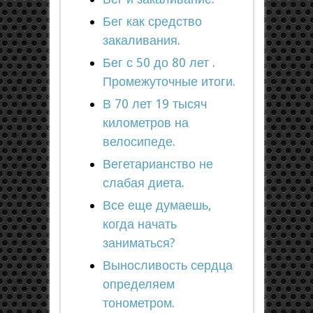
Бег как средство
закаливания.
Бег с 50 до 80 лет .
Промежуточные итоги.
В 70 лет 19 тысяч
километров на
велосипеде.
Вегетарианство не
слабая диета.
Все еще думаешь,
когда начать
заниматься?
Выносливость сердца
определяем
тонометром.