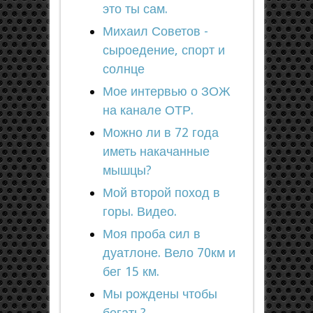
это ты сам.
Михаил Советов -
сыроедение, спорт и
солнце
Мое интервью о ЗОЖ
на канале ОТР.
Можно ли в 72 года
иметь накачанные
мышцы?
Мой второй поход в
горы. Видео.
Моя проба сил в
дуатлоне. Вело 70км и
бег 15 км.
Мы рождены чтобы
бегать?