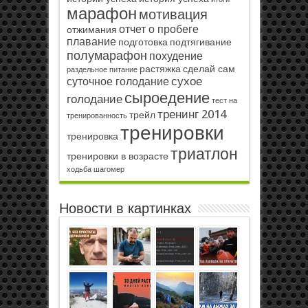
марафон
мотивация
отчет о пробеге
отжимания
плавание
подготовка
подтягивание
полумарафон
похудение
растяжка
сделай сам
раздельное питание
сухое
суточное голодание
сыроедение
голодание
тест на
тренинг 2014
трейл
тренированность
тренировки
тренировка
триатлон
тренировки в возрасте
ходьба
шагомер
Новости в картинках