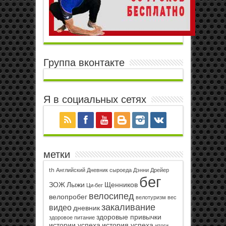
Группа вконтакте
Я в социальных сетях
метки
th
Английский
Дневник сыроеда
Дэнни Дрейер
бег
ЗОЖ
Лыжи
Щенников
Ци-бег
велосипед
велопробег
велотуризм
вес
закаливание
видео
дневник
здоровые привычки
здоровое питание
истории успеха
история успеха
итоги