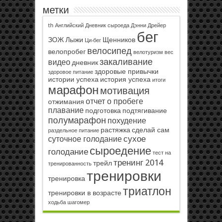
метки
th
Английский
Дневник сыроеда
Дэнни Дрейер
бег
ЗОЖ
Лыжи
Щенников
Ци-бег
велосипед
велопробег
велотуризм
вес
закаливание
видео
дневник
здоровые привычки
здоровое питание
истории успеха
история успеха
итоги
марафон
мотивация
отчет о пробеге
отжимания
плавание
подготовка
подтягивание
полумарафон
похудение
растяжка
сделай сам
раздельное питание
сухое
суточное голодание
сыроедение
голодание
тест на
тренинг 2014
трейл
тренированность
тренировки
тренировка
триатлон
тренировки в возрасте
ходьба
шагомер