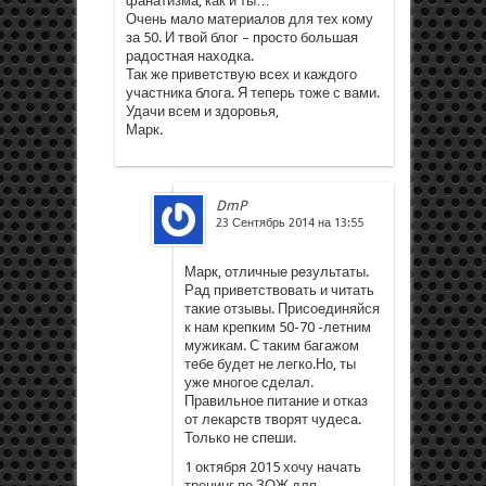
фанатизма, как и ты…
Очень мало материалов для тех кому
за 50. И твой блог – просто большая
радостная находка.
Так же приветствую всех и каждого
участника блога. Я теперь тоже с вами.
Удачи всем и здоровья,
Марк.
DmP
23 Сентябрь 2014 на 13:55
Марк, отличные результаты.
Рад приветствовать и читать
такие отзывы. Присоединяйся
к нам крепким 50-70 -летним
мужикам. С таким багажом
тебе будет не легко.Но, ты
уже многое сделал.
Правильное питание и отказ
от лекарств творят чудеса.
Только не спеши.
1 октября 2015 хочу начать
тренинг по ЗОЖ для