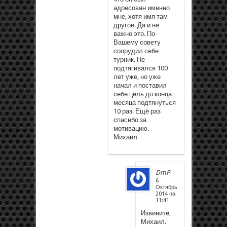
адресован именно
мне, хотя имя там
другое. Да и не
важно это. По
Вашему совету
соорудил себе
турник. Не
подтягивался 100
лет уже, но уже
начал и поставил
себе цель до конца
месяца подтянуться
10 раз. Ещё раз
спасибо за
мотивацию.
Михаил
DmP
6
Октябрь
2014 на
11:41
Извините,
Михаил.