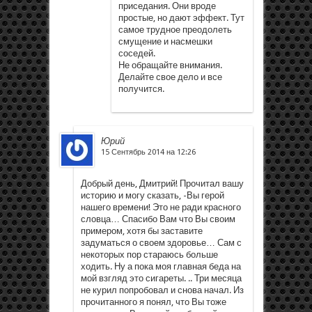
приседания. Они вроде
простые, но дают эффект. Тут
самое трудное преодолеть
смущение и насмешки
соседей.
Не обращайте внимания.
Делайте свое дело и все
получится.
Юрий
15 Сентябрь 2014 на 12:26
Добрый день, Дмитрий! Прочитал вашу
историю и могу сказать, -Вы герой
нашего времени! Это не ради красного
словца… Спасибо Вам что Вы своим
примером, хотя бы заставите
задуматься о своем здоровье… Сам с
некоторых пор стараюсь больше
ходить. Ну а пока моя главная беда на
мой взгляд это сигареты. .. Три месяца
не курил попробовал и снова начал. Из
прочитанного я понял, что Вы тоже