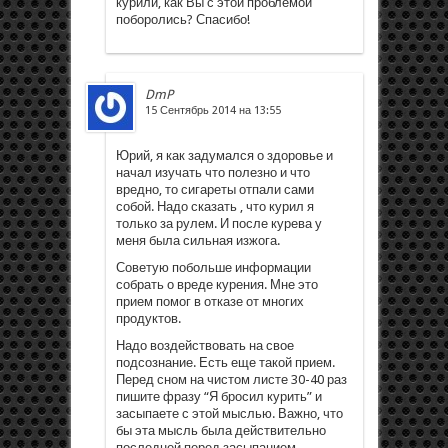
курили, как Вы с этой проблемой
поборолись? Спасибо!
DmP
15 Сентябрь 2014 на 13:55
Юрий, я как задумался о здоровье и
начал изучать что полезно и что
вредно, то сигареты отпали сами
собой. Надо сказать , что курил я
только за рулем. И после курева у
меня была сильная изжога.
Советую побольше информации
собрать о вреде курения. Мне это
прием помог в отказе от многих
продуктов.
Надо воздействовать на свое
подсознание. Есть еще такой прием.
Перед сном на чистом листе 30-40 раз
пишите фразу “Я бросил курить” и
засыпаете с этой мыслью. Важно, что
бы эта мысль была действительно
последней перед засыпанием.