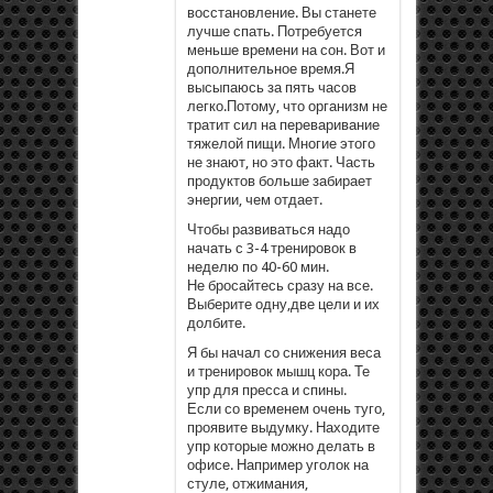
восстановление. Вы станете
лучше спать. Потребуется
меньше времени на сон. Вот и
дополнительное время.Я
высыпаюсь за пять часов
легко.Потому, что организм не
тратит сил на переваривание
тяжелой пищи. Многие этого
не знают, но это факт. Часть
продуктов больше забирает
энергии, чем отдает.
Чтобы развиваться надо
начать с 3-4 тренировок в
неделю по 40-60 мин.
Не бросайтесь сразу на все.
Выберите одну,две цели и их
долбите.
Я бы начал со снижения веса
и тренировок мышц кора. Те
упр для пресса и спины.
Если со временем очень туго,
проявите выдумку. Находите
упр которые можно делать в
офисе. Например уголок на
стуле, отжимания,