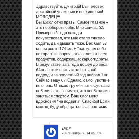
Здравствуйте, Дмитрий! Вы человек
достойный уважения и восхищения!
МОЛОДЕЦ!!!
Вы абсолютно правы. Самое главное –
это перебороть себя. Мне сейчас 52.
Примерно 3 года назад я
почувствовал, что мне стало тяжело
ходить, да и дышать тоже. Вес был 83
кг при росте 174 см. Я “наступил себе
на горло” и напрочь отказался от всех
продуктов, содержащих карбогидраты.
В результате, за 2 года дошёл до веса
64 кг. Потом опять стал есть всё
подряд и за последний год набрал 3 кг.
Сейчас вешу 67. Однако, самочувствие
не очень. Отекают руки и ноги. Суставы
побаливают. Понимаю, что необходимо
заняться спортом. Ваш блог меня
вдохновил “на подвиги”. Спасибо! Если
можно, буду обращаться за советами.
DmP
20 Сентябрь 2014 на 8:26