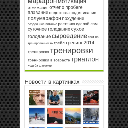
марафон
мотивация
отчет о пробеге
отжимания
плавание
подготовка
подтягивание
полумарафон
похудение
растяжка
сделай сам
раздельное питание
сухое
суточное голодание
сыроедение
голодание
тест на
тренинг 2014
трейл
тренированность
тренировки
тренировка
триатлон
тренировки в возрасте
ходьба
шагомер
Новости в картинках