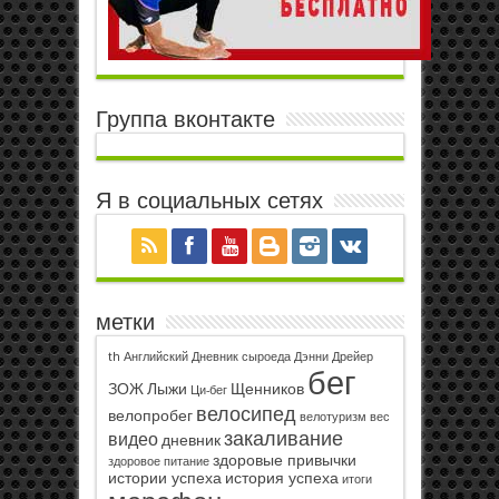
Группа вконтакте
Я в социальных сетях
метки
th
Английский
Дневник сыроеда
Дэнни Дрейер
бег
ЗОЖ
Лыжи
Щенников
Ци-бег
велосипед
велопробег
велотуризм
вес
закаливание
видео
дневник
здоровые привычки
здоровое питание
истории успеха
история успеха
итоги