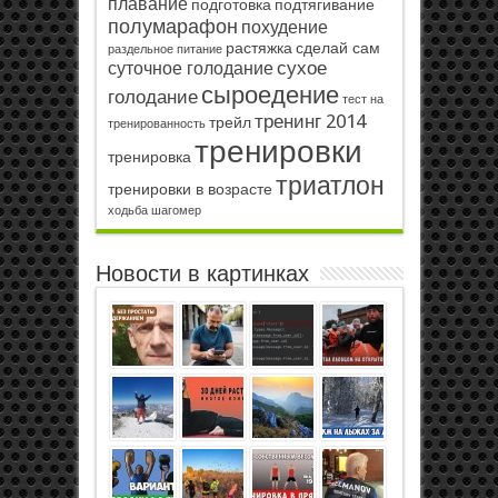
плавание
подготовка
подтягивание
полумарафон
похудение
растяжка
сделай сам
раздельное питание
сухое
суточное голодание
сыроедение
голодание
тест на
тренинг 2014
трейл
тренированность
тренировки
тренировка
триатлон
тренировки в возрасте
ходьба
шагомер
Новости в картинках