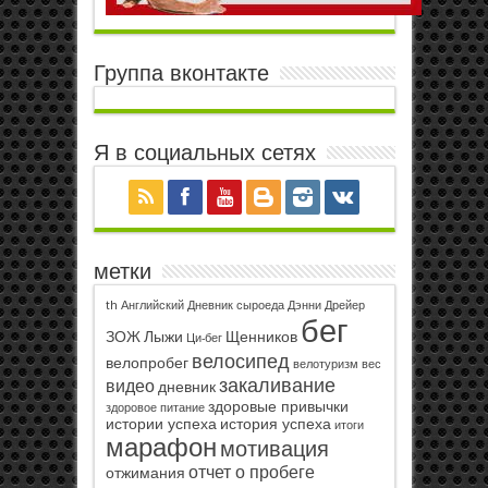
Группа вконтакте
Я в социальных сетях
метки
th
Английский
Дневник сыроеда
Дэнни Дрейер
бег
ЗОЖ
Лыжи
Щенников
Ци-бег
велосипед
велопробег
велотуризм
вес
закаливание
видео
дневник
здоровые привычки
здоровое питание
истории успеха
история успеха
итоги
марафон
мотивация
отчет о пробеге
отжимания