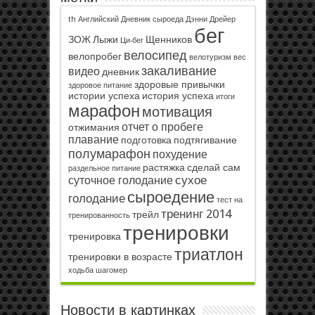
th
Английский
Дневник сыроеда
Дэнни Дрейер
бег
ЗОЖ
Лыжи
Щенников
Ци-бег
велосипед
велопробег
велотуризм
вес
закаливание
видео
дневник
здоровые привычки
здоровое питание
истории успеха
история успеха
итоги
марафон
мотивация
отчет о пробеге
отжимания
плавание
подготовка
подтягивание
полумарафон
похудение
растяжка
сделай сам
раздельное питание
сухое
суточное голодание
сыроедение
голодание
тест на
тренинг 2014
трейл
тренированность
тренировки
тренировка
триатлон
тренировки в возрасте
ходьба
шагомер
Новости в картинках