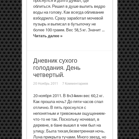
проснулся и долго думал, где
облиться. Решил в душе вылить ведро
воды на голову. Как всегда обливание
взбодрило. Сразу заработал мочевой
пузырь и выписал в бутылочку не
более 100 грамм. Вес 58,5 кг. Значит ...
Читать далее »
Дневник сухого
голодания. День
четвертый.
20 Ноябрь 2011
7 Комментариев
20 ноября 2011. В 8ч34мин вес 60,2 кг.
Как прошла ночь? До пяти часов спал
отлично. В пять проснулся с
непонятным и тревожным ощущением-
что-то не так. Поскольку ночевал, в
деревне, в бане вышел в чем был на
улицу. Была тихая,безветренная ночь.
Луна прикрыта тучами. Много звезд, но