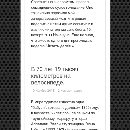
Совершенно экспромтом провел
семидневное сухое голодание. Оно
так сильно поразило мой
зачерствевший мозг, что решил
поделиться этим ярким событием в
жизни с читателями сего блога. 16
ноября 2011 Накануне. Еще не знал,
что вместо одного дня проголодаю
неделю.
Читать далее »
В 70 лет 19 тысяч
километров на
велосипеде.
10 Ноябрь 2011
2 Комментариев
В мире туризма известна одна
“бабуся”, которая в далеком 1955 году,
в возрасте 68 лет прошла пешком по
труднейшему маршруту в горах
Аппалачи. Звали эту женщину Эмма
Гейтвуд (1887-1973).Ее считают одним