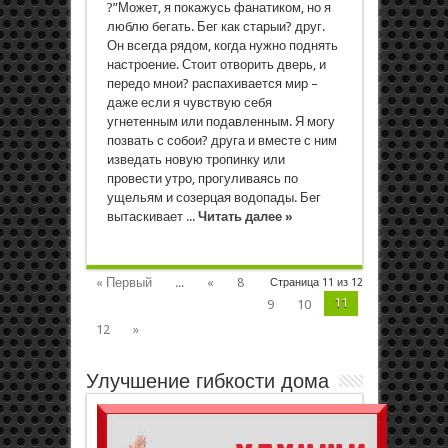
?”Может, я покажусь фанатиком, но я
люблю бегать. Бег как старыи? друг.
Он всегда рядом, когда нужно поднять
настроение. Стоит отворить дверь, и
передо мнои? распахивается мир –
даже если я чувствую себя
угнетенным или подавленным. Я могу
позвать с собои? друга и вместе с ним
изведать новую тропинку или
провести утро, прогуливаясь по
ущельям и созерцая водопады. Бег
вытаскивает ...
Читать далее »
« Первый
...
«
8
Страница 11 из 12
11
9
10
12
»
Улучшение гибкости дома