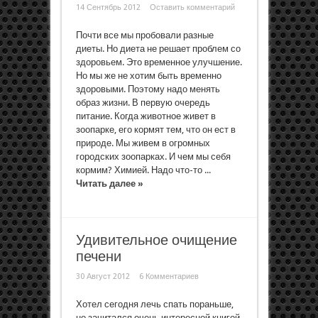
14 Сентябрь 2012
Оставить комментарий
Почти все мы пробовали разные
диеты. Но диета не решает проблем со
здоровьем. Это временное улучшение.
Но мы же не хотим быть временно
здоровыми. Поэтому надо менять
образ жизни. В первую очередь
питание. Когда животное живет в
зоопарке, его кормят тем, что он ест в
природе. Мы живем в огромных
городских зоопарках. И чем мы себя
кормим? Химией. Надо что-то ...
Читать далее »
Удивительное очищение
печени
30 Август 2012
6 Комментариев
Хотел сегодня лечь спать пораньше,
но зачитался очень интересной книгой.