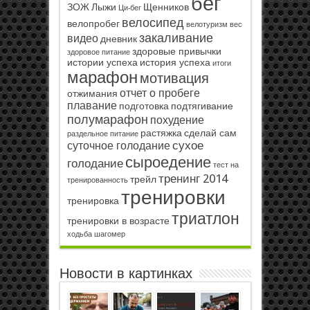
бег
ЗОЖ
Лыжи
Щенников
Ци-бег
велосипед
велопробег
велотуризм
вес
закаливание
видео
дневник
здоровые привычки
здоровое питание
истории успеха
история успеха
итоги
марафон
мотивация
отчет о пробеге
отжимания
плавание
подготовка
подтягивание
полумарафон
похудение
растяжка
сделай сам
раздельное питание
сухое
суточное голодание
сыроедение
голодание
тест на
тренинг 2014
трейл
тренированность
тренировки
тренировка
триатлон
тренировки в возрасте
ходьба
шагомер
Новости в картинках