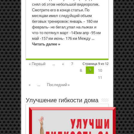
снял об этом небольшой видеоролик.
Смотрите его в конце статьи. По
месяцам имел следуйщий объем
беговых тренировок: январь – 180 км
февраль- не бегал,упал на лыжах и
что-то потянул март -145км апр -95 км
май -157 км июнь- 176 км Между ...
Читать далее »
« Первый
...
«
7
Страница 9 из 12
9
8
10
11
»
...
Последний »
Улучшение гибкости дома