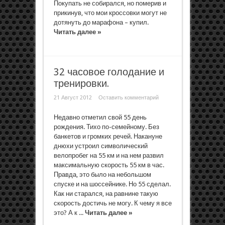
Покупать не собирался, но померив и
прикинув, что мои кроссовки могут не
дотянуть до марафона – купил.
Читать далее »
32 часовое голодание и
тренировки.
21 Август 2012
Оставить комментарий
Недавно отметил свой 55 день
рождения. Тихо по-семейному. Без
банкетов и громких речей. Накануне
днюхи устроил символический
велопробег на 55 км и на нем развил
максимальную скорость 55 км в час.
Правда, это было на небольшом
спуске и на шоссейнике. Но 55 сделал.
Как ни старался, на равнине такую
скорость достичь не могу. К чему я все
это? А к ...
Читать далее »