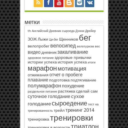
метки
th
Английский
Дневник сыроеда
Дэнни Дрейер
бег
ЗОЖ
Лыжи
Щенников
Ци-бег
велосипед
велопробег
велотуризм
вес
закаливание
видео
дневник
здоровые привычки
здоровое питание
истории успеха
история успеха
итоги
марафон
мотивация
отчет о пробеге
отжимания
плавание
подготовка
подтягивание
полумарафон
похудение
растяжка
сделай сам
раздельное питание
сухое
суточное голодание
сыроедение
голодание
тест на
тренинг 2014
трейл
тренированность
тренировки
тренировка
триатлон
тренировки в возрасте