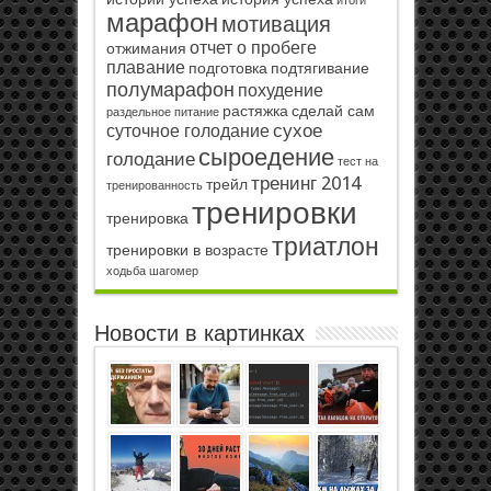
итоги
марафон
мотивация
отчет о пробеге
отжимания
плавание
подготовка
подтягивание
полумарафон
похудение
растяжка
сделай сам
раздельное питание
сухое
суточное голодание
сыроедение
голодание
тест на
тренинг 2014
трейл
тренированность
тренировки
тренировка
триатлон
тренировки в возрасте
ходьба
шагомер
Новости в картинках