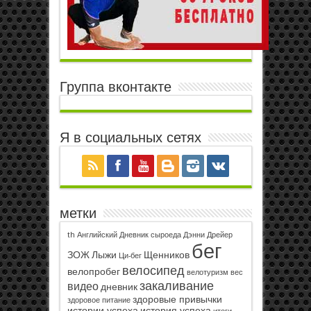
Группа вконтакте
Я в социальных сетях
метки
th
Английский
Дневник сыроеда
Дэнни Дрейер
бег
ЗОЖ
Лыжи
Щенников
Ци-бег
велосипед
велопробег
велотуризм
вес
закаливание
видео
дневник
здоровые привычки
здоровое питание
истории успеха
история успеха