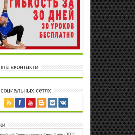
ппа вконтакте
 социальных сетях
ки
ЗОЖ
нглийский
Дневник сыроеда
Дэнни Дрейер