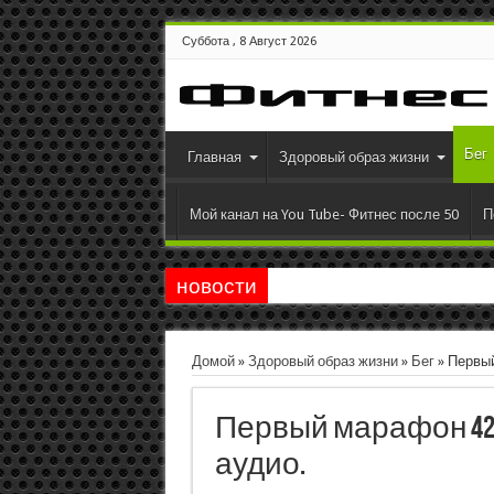
Суббота , 8 Август 2026
Бег
Главная
Здоровый образ жизни
Мой канал на You Tube- Фитнес после 50
П
новости
Домой
»
Здоровый образ жизни
»
Бег
»
Первый
Первый марафон 42 
аудио.