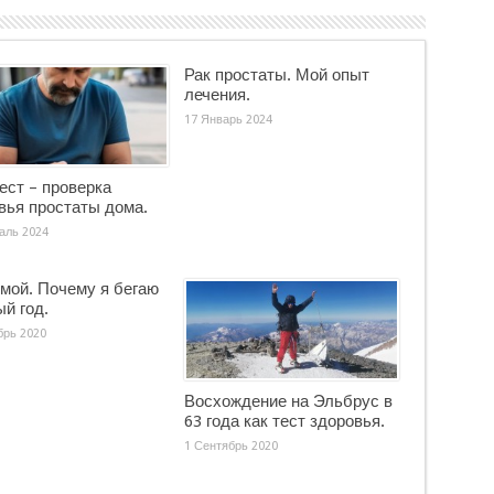
Рак простаты. Мой опыт
лечения.
17 Январь 2024
тест – проверка
вья простаты дома.
аль 2024
имой. Почему я бегаю
ый год.
брь 2020
Восхождение на Эльбрус в
63 года как тест здоровья.
1 Сентябрь 2020