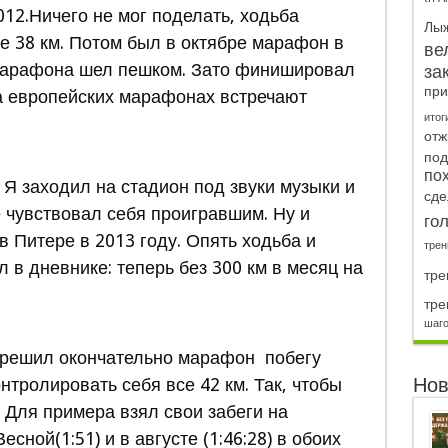
12.Ничего не мог поделать, ходьба
Лы
е 38 км. Потом был в октябре марафон в
ве
марафона шел пешком. Зато финишировал
за
при
на европейских марафонах встречают
итог
отж
под
по
. Я заходил на стадион под звуки музыки и
сде
е чувствовал себя проигравшим. Ну и
го
 Питере в 2013 году. Опять ходьба и
трен
л в дневнике: теперь без 300 км в месяц на
тре
тре
шаг
а решил окончательно марафон побегу
онтролировать себя все 42 км. Так, чтобы
Нов
 Для примера взял свои забеги на
сной(1:51) и в августе (1:46:28) в обоих