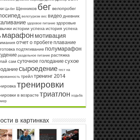
бег
жи
Щенников
велопробег
Ци-бег
лосипед
видео
дневник
велотуризм
вес
каливание
здоровые
здоровое питание
вычки
истории успеха
история успеха
марафон
мотивация
и
отчет о пробеге
плавание
имания
полумарафон
готовка
подтягивание
худение
растяжка
раздельное питание
сухое
суточное голодание
лай сам
сыроедение
лодание
тест на
тренинг 2014
трейл
ированность
тренировки
нировка
триатлон
нировки в возрасте
ходьба
омер
ости в картинках