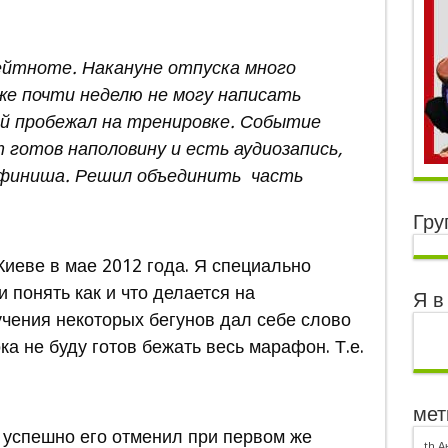
ейтноте. Накануне отпуска много
же почти неделю не могу написать
й пробежал на тренировке. Событие
т готов наполовину и есть аудиозапись,
е финиша. Решил объединить часть
Гру
иеве в мае 2012 года. Я специально
и понять как и что делается на
Я в
учения некоторых бегунов дал себе слово
ка не буду готов бежать весь марафон. Т.е.
мет
то успешно его отменил при первом же
th
А