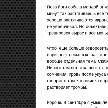
Поза йоги собака мордой вни
минут так растягиваешь все т
хорошо растягиваются икрон
не увеличивал. Но объективно
тренировок вырос и все мень
Чтоб еще больше оздоровить 
варикооз) несколько раз ста
вообще отдельная тема. Скажу
Ничего там нет страшного, а 
сомнения. Кровь после укуса с
говорит о том, что пиявка вп
растворяет тромбы.
Короче. В сентябре я умышле