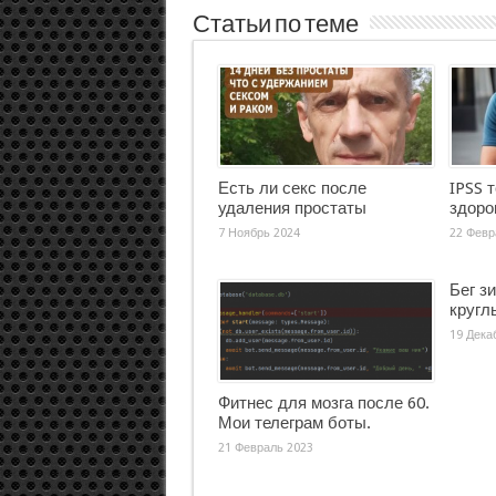
Статьи по теме
Есть ли секс после
IPSS 
удаления простаты
здоро
7 Ноябрь 2024
22 Февр
Бег з
кругл
19 Дека
Фитнес для мозга после 60.
Мои телеграм боты.
21 Февраль 2023