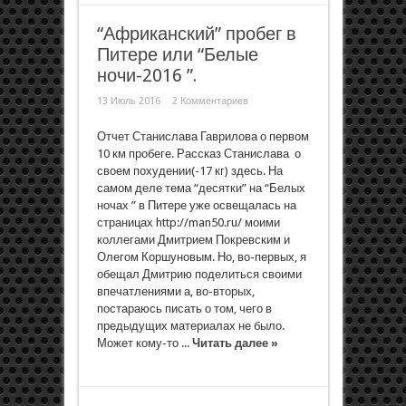
“Африканский” пробег в
Питере или “Белые
ночи-2016 ”.
13 Июль 2016
2 Комментариев
Отчет Станислава Гаврилова о первом
10 км пробеге. Рассказ Станислава о
своем похудении(-17 кг) здесь. На
самом деле тема “десятки” на “Белых
ночах ” в Питере уже освещалась на
страницах http://man50.ru/ моими
коллегами Дмитрием Покревским и
Олегом Коршуновым. Но, во-первых, я
обещал Дмитрию поделиться своими
впечатлениями а, во-вторых,
постараюсь писать о том, чего в
предыдущих материалах не было.
Может кому-то ...
Читать далее »