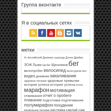
Группа вконтакте
Я в социальных сетях
метки
th
Английский
Дневник сыроеда
Дэнни Дрейер
бег
ЗОЖ
Лыжи
Щенников
Ци-бег
велосипед
велопробег
велотуризм
вес
закаливание
видео
дневник
здоровые привычки
здоровое питание
истории успеха
история успеха
итоги
марафон
мотивация
отчет о пробеге
отжимания
плавание
подготовка
подтягивание
полумарафон
похудение
растяжка
сделай сам
раздельное питание