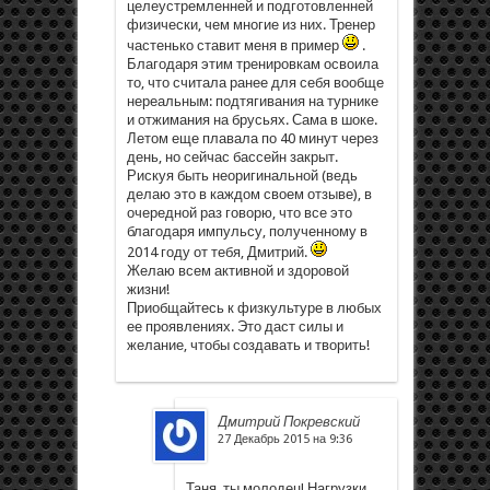
целеустремленней и подготовленней
физически, чем многие из них. Тренер
частенько ставит меня в пример
.
Благодаря этим тренировкам освоила
то, что считала ранее для себя вообще
нереальным: подтягивания на турнике
и отжимания на брусьях. Сама в шоке.
Летом еще плавала по 40 минут через
день, но сейчас бассейн закрыт.
Рискуя быть неоригинальной (ведь
делаю это в каждом своем отзыве), в
очередной раз говорю, что все это
благодаря импульсу, полученному в
2014 году от тебя, Дмитрий.
Желаю всем активной и здоровой
жизни!
Приобщайтесь к физкультуре в любых
ее проявлениях. Это даст силы и
желание, чтобы создавать и творить!
Дмитрий Покревский
27 Декабрь 2015 на 9:36
Таня, ты молодец! Нагрузки