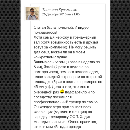
Татьяна Кузьменко
26 Декабрь 2015 на 21:05
Статья была полезной. И видео
понравилось!
Хотя сама я не хожу в тренажерный
зал (хотя возможность есть и друзья
зовут за компанию). Не могу решить
для себя, нужен ли он в моем
конкретном случае.
Занимаюсь бегом (3 раза в неделю по
5 км), йогой (2 раза в неделю по
полтора часа), немного велосипедом,
плюс зарядкой с тренером на открытой
площадке (5 раз в неделю примерно по
45 минут). Дело в том, что мне в
очередной раз
подфартило и по
соседству поселился
профессиональный тренер по самбо.
Он каждое утро приглашает всех
желающих (мужчин и женщин) на
зарядку-тренировку ОФП. Ходят
молодые парни и я. Очень нравится,
что я в мои 43 года гораздо