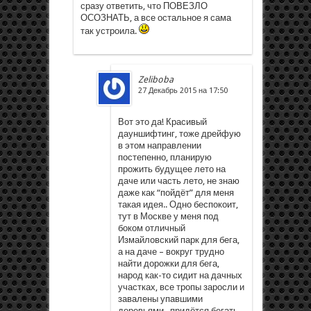
сразу ответить, что ПОВЕЗЛО
ОСОЗНАТЬ, а все остальное я сама
так устроила.
Zeliboba
27 Декабрь 2015 на 17:50
Вот это да! Красивый
дауншифтинг, тоже дрейфую
в этом направлении
постепенно, планирую
прожить будущее лето на
даче или часть лето, не знаю
даже как “пойдёт” для меня
такая идея.. Одно беспокоит,
тут в Москве у меня под
боком отличный
Измайловский парк для бега,
а на даче – вокруг трудно
найти дорожки для бега,
народ как-то сидит на дачных
участках, все тропы заросли и
завалены упавшими
деревьями.. придётся бегать