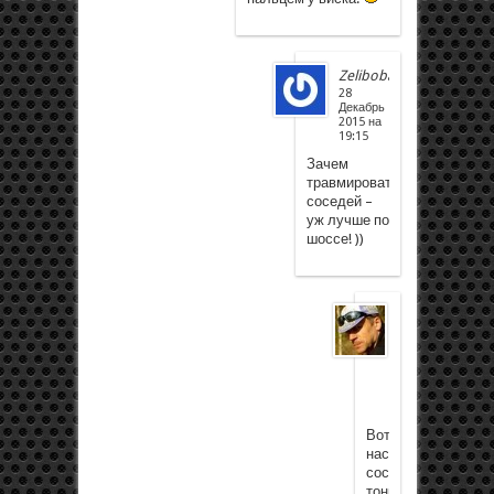
Zeliboba
28
Декабрь
2015 на
19:15
Зачем
травмировать
соседей –
уж лучше по
шоссе! ))
Дмитрий
Покревский
28
Декабрь
2015
на
19:25
Вот
насчет
соседей
тонко