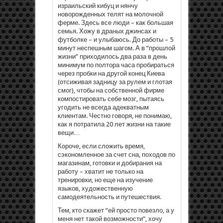
израильский кибуц и нянчу
новорожденных телят на молочной
ферме. Здесь все люди – как большая
семья. Хожу в драных джинсах и
футболке – и улыбаюсь. До работы – 5
минут неспешным шагом. А в “прошлой
жизни” приходилось два раза в день
минимум по полтора часа пробираться
через пробки на другой конец Киева
(отсиживая задницу за рулем и глотая
смог), чтобы на собственной фирме
компостировать себе мозг, пытаясь
угодить не всегда адекватным
клиентам. Честно говоря, не понимаю,
как я потратила 20 лет жизни на такие
вещи…
Короче, если сложить время,
сэкономленное за счет сна, походов по
магазинам, готовки и добирания на
работу – хватит не только на
тренировки, но еще на изучение
языков, художественную
самодеятельность и путешествия.
Тем, кто скажет “ей просто повезло, а у
меня нет такой возможности”, хочу