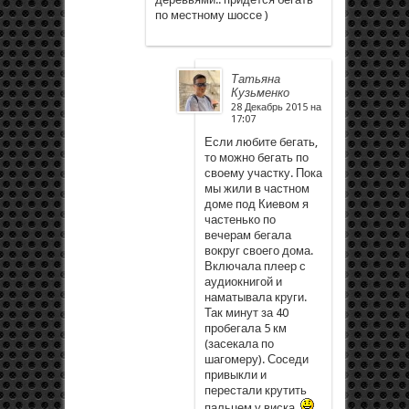
по местному шоссе )
Татьяна
Кузьменко
28 Декабрь 2015 на
17:07
Если любите бегать,
то можно бегать по
своему участку. Пока
мы жили в частном
доме под Киевом я
частенько по
вечерам бегала
вокруг своего дома.
Включала плеер с
аудиокнигой и
наматывала круги.
Так минут за 40
пробегала 5 км
(засекала по
шагомеру). Соседи
привыкли и
перестали крутить
пальцем у виска.