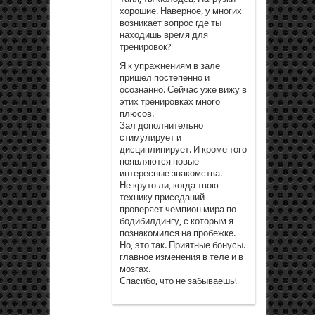
хорошие. Наверное, у многих
возникает вопрос где ты
находишь время для
тренировок?
Я к упражнениям в зале
пришел постепенно и
осознанно. Сейчас уже вижу в
этих тренировках много
плюсов.
Зал дополнительно
стимулирует и
дисциплинирует. И кроме того
появляются новые
интересные знакомства.
Не круто ли, когда твою
технику приседаний
проверяет чемпион мира по
бодибилдингу, с которым я
познакомился на пробежке.
Но, это так. Приятные бонусы.
главное изменения в теле и в
мозгах.
Спасибо, что не забываешь!