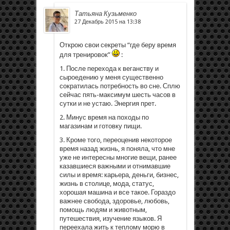
Татьяна Кузьменко
27 Декабрь 2015 на 13:38
Открою свои секреты “где беру время
для тренировок”
:
1. После перехода к веганству и
сыроедению у меня существенно
сократилась потребность во сне. Сплю
сейчас пять-максимум шесть часов в
сутки и не устаю. Энергия прет.
2. Минус время на походы по
магазинам и готовку пищи.
3. Кроме того, переоценив некоторое
время назад жизнь, я поняла, что мне
уже не интересны многие вещи, ранее
казавшиеся важными и отнимавшие
силы и время: карьера, деньги, бизнес,
жизнь в столице, мода, статус,
хорошая машина и все такое. Гораздо
важнее свобода, здоровье, любовь,
помощь людям и животным,
путешествия, изучение языков. Я
переехала жить к теплому морю в